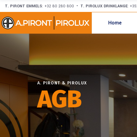
T. PIRONT EMMELS
: +32 80 280 800 •
T. PIROLUX DRINKLANGE
: +3
Home
A. PIRONT & PIROLUX
AGB