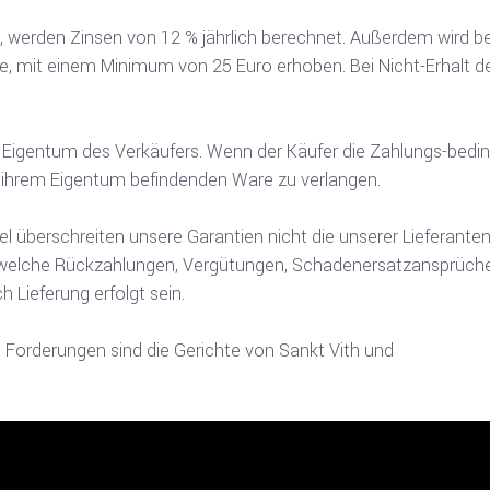
 werden Zinsen von 12 % jährlich berechnet. Außerdem wird b
mit einem Minimum von 25 Euro erhoben. Bei Nicht-Erhalt de
g Eigentum des Verkäufers. Wenn der Käufer die Zahlungs-bedingu
in ihrem Eigentum befindenden Ware zu verlangen.
l überschreiten unsere Garantien nicht die unserer Lieferanten
ndwelche Rückzahlungen, Vergütungen, Schadenersatzansprüche,
 Lieferung erfolgt sein.
d Forderungen sind die Gerichte von Sankt Vith und
en.