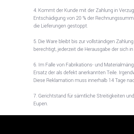
Kommt der Kunde mit der Zahlung in Verzug,
Entschädigung von 20 % der Rechnungssumme, 
die Lieferungen gestoppt.
Die Ware bleibt bis zur vollständigen Zahlun
berechtigt, jederzeit die Herausgabe der sich 
Im Falle von Fabrikations- und Materialmänge
Ersatz der als defekt anerkannten Teile. Irge
Diese Reklamation muss innerhalb 14 Tage nach
Gerichtstand für sämtliche Streitigkeiten un
Eup